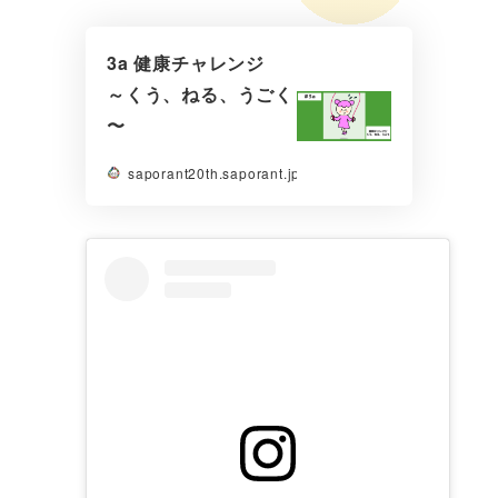
3a 健康チャレンジ
～くう、ねる、うごく
〜
saporant20th.saporant.jp