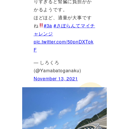
りすぎると腎臓に負担がか
かるようです。
ほどほど、適量が大事です
ね
#3a
#さぽらんてマイチ
ャレンジ
pic.twitter.com/50pnDXTok
F
— しろくろ
(@Yamabatoganaku)
November 13, 2021