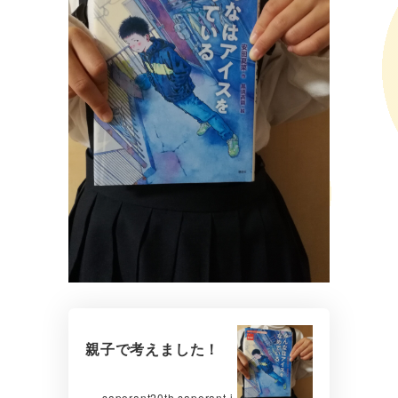
親子で考えました！
saporant20th.saporant.j