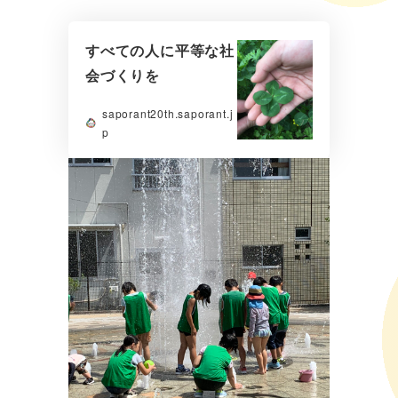
すべての人に平等な社
会づくりを
saporant20th.saporant.j
p