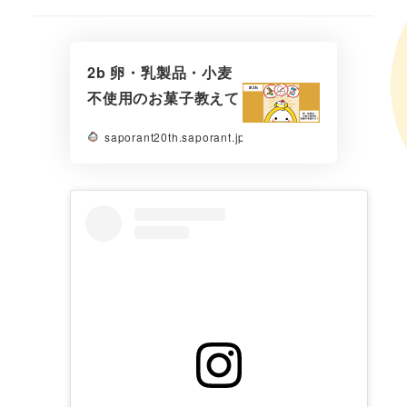
2b 卵・乳製品・小麦
不使用のお菓子教えて
saporant20th.saporant.jp