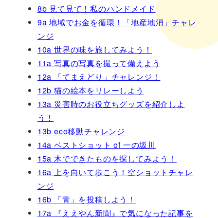
8b 見て見て！私のハンドメイド
9a 地域でお金を循環！「地産地消」チャレ
ンジ
10a 世界の味を旅してみよう！
11a 写真の写真を撮って備えよう
12a 「てまえどり」チャレンジ！
12b 猫の絵本をリレーしよう
13a 災害時のお役立ちグッズを紹介しよ
う！
13b eco移動チャレンジ
14a ベストショット of 一の坂川
15a 木でできたものを探してみよう！
16a 上を向いて歩こう！空ショットチャレ
ンジ
16b 「青」を投稿しよう！
17a 『ええやん新聞』で気になった記事を