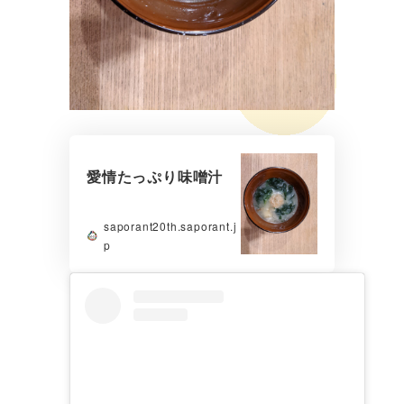
愛情たっぷり味噌汁
saporant20th.saporant.j
p