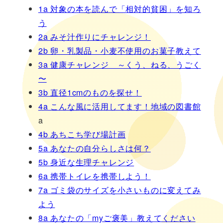
1a 対象の本を読んで「相対的貧困」を知ろ
う
2a みそ汁作りにチャレンジ！
2b 卵・乳製品・小麦不使用のお菓子教えて
3a 健康チャレンジ ～くう、ねる、うごく
〜
3b 直径1cmのものを探せ！
4a こんな風に活用してます！地域の図書館
a
4b あちこち学び場計画
5a あなたの自分らしさは何？
5b 身近な生理チャレンジ
6a 携帯トイレを携帯しよう！
7a ゴミ袋のサイズを小さいものに変えてみ
よう
8a あなたの「myご褒美」教えてください