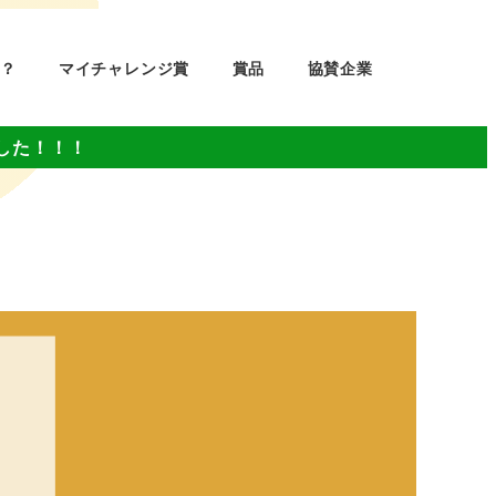
？
マイチャレンジ賞
賞品
協賛企業
した！！！