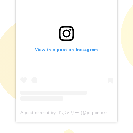
View this post on Instagram
A post shared by ポポメリー (@popomerrypopo)