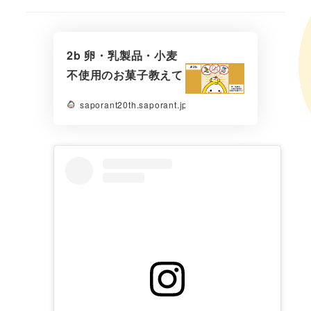
2b 卵・乳製品・小麦
不使用のお菓子教えて
saporant20th.saporant.jp