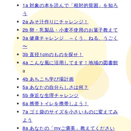
1a 対象の本を読んで「相対的貧困」を知ろ
う
2a みそ汁作りにチャレンジ！
2b 卵・乳製品・小麦不使用のお菓子教えて
3a 健康チャレンジ ～くう、ねる、うごく
〜
3b 直径1cmのものを探せ！
4a こんな風に活用してます！地域の図書館
a
4b あちこち学び場計画
5a あなたの自分らしさは何？
5b 身近な生理チャレンジ
6a 携帯トイレを携帯しよう！
7a ゴミ袋のサイズを小さいものに変えてみ
よう
8a あなたの「myご褒美」教えてください