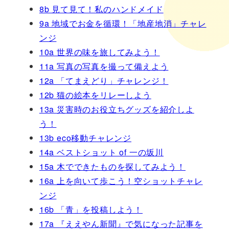
8b 見て見て！私のハンドメイド
9a 地域でお金を循環！「地産地消」チャレ
ンジ
10a 世界の味を旅してみよう！
11a 写真の写真を撮って備えよう
12a 「てまえどり」チャレンジ！
12b 猫の絵本をリレーしよう
13a 災害時のお役立ちグッズを紹介しよ
う！
13b eco移動チャレンジ
14a ベストショット of 一の坂川
15a 木でできたものを探してみよう！
16a 上を向いて歩こう！空ショットチャレ
ンジ
16b 「青」を投稿しよう！
17a 『ええやん新聞』で気になった記事を