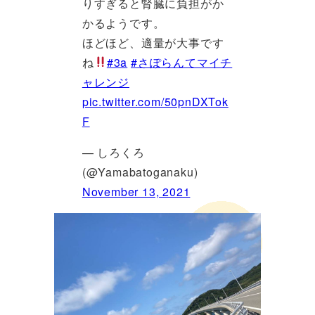
りすぎると腎臓に負担がか
かるようです。
ほどほど、適量が大事です
ね
#3a
#さぽらんてマイチ
ャレンジ
pic.twitter.com/50pnDXTok
F
— しろくろ
(@Yamabatoganaku)
November 13, 2021