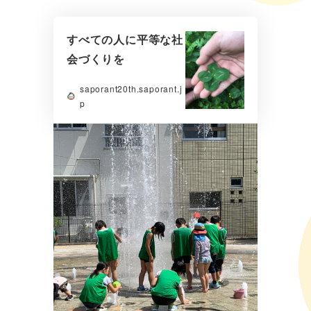
すべての人に平等な社
会づくりを
saporant20th.saporant.j
p