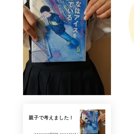
親子で考えました！
saporant20th.saporant.j