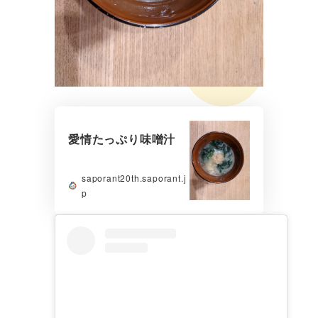
愛情たっぷり味噌汁
saporant20th.saporant.j
p