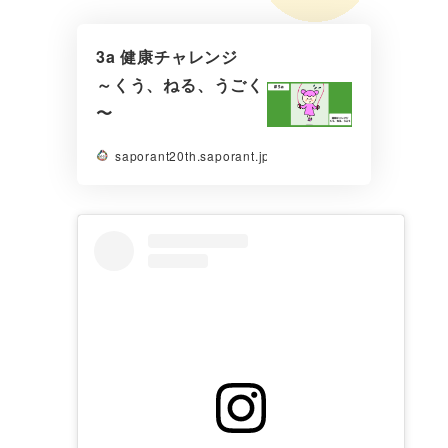
3a 健康チャレンジ
～くう、ねる、うごく
〜
saporant20th.saporant.jp