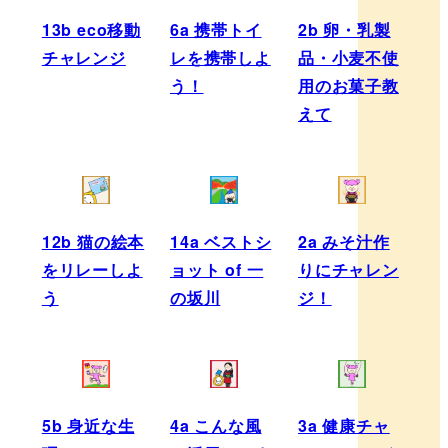
13b eco移動
6a 携帯トイ
2b 卵・乳製
チャレンジ
レを携帯しよ
品・小麦不使
う！
用のお菓子教
えて
12b 猫の絵本
14a ベストシ
2a みそ汁作
をリレーしよ
ョット of 一
りにチャレン
う
の坂川
ジ！
5b 身近な生
4a こんな風
3a 健康チャ