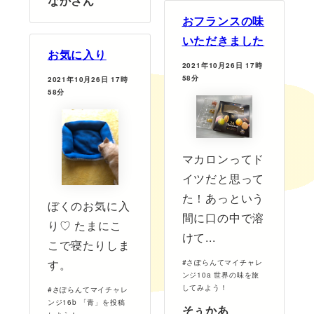
なかさん
おフランスの味
いただきました
お気に入り
2021年10月26日 17時
58分
2021年10月26日 17時
58分
マカロンってド
イツだと思って
た！あっという
ぼくのお気に入
間に口の中で溶
り♡ たまにこ
けて...
こで寝たりしま
す。
#さぽらんてマイチャレ
ンジ10a 世界の味を旅
してみよう！
#さぽらんてマイチャレ
ンジ16b 「青」を投稿
そぅかあ