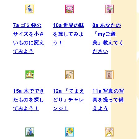
7a ゴミ袋の
10a 世界の味
8a あなたの
サイズを小さ
を旅してみよ
「myご褒
いものに変え
う！
美」教えてく
てみよう
ださい
15a 木ででき
12a 「てまえ
11a 写真の写
たものを探し
どり」チャレ
真を撮って備
てみよう！
ンジ！
えよう