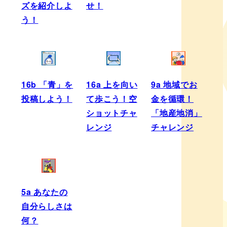
ズを紹介しよ
せ！
う！
16b 「青」を
16a 上を向い
9a 地域でお
投稿しよう！
て歩こう！空
金を循環！
ショットチャ
「地産地消」
レンジ
チャレンジ
5a あなたの
自分らしさは
何？