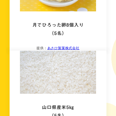
月でひろった卵8個入り
（5名）
提供：
あさひ製菓株式会社
山口県産米5㎏
（5名）