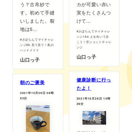
う？古帛紗で
カが可愛い赤い
す。初めて手縫
実をたくさんつ
いしました。裂
けて...
地は5...
#さぽらんてマイチャレ
ンジ16a 上を向いて歩
#さぽらんてマイチャレ
こう！空ショットチャレ
ンジ8b 見て見て！私の
ンジ
ハンドメイド
山口っ子
山口っ子
健康診断に行っ
朝のご褒美
たよ！
2021年10月29日 09時
53分
2021年10月29日 14時
29分