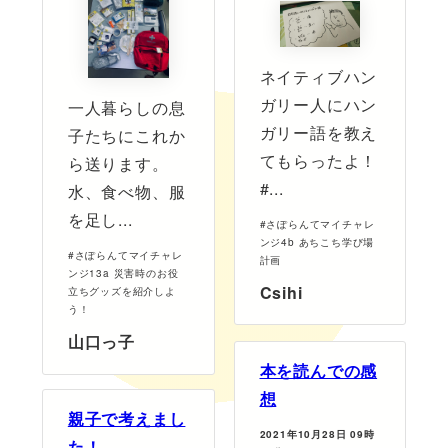
ネイティブハン
ガリー人にハン
一人暮らしの息
ガリー語を教え
子たちにこれか
てもらったよ！
ら送ります。
#...
水、食べ物、服
を足し...
#さぽらんてマイチャレ
ンジ4b あちこち学び場
#さぽらんてマイチャレ
計画
ンジ13a 災害時のお役
Csihi
立ちグッズを紹介しよ
う！
山口っ子
本を読んでの感
想
親子で考えまし
2021年10月28日 09時
た！