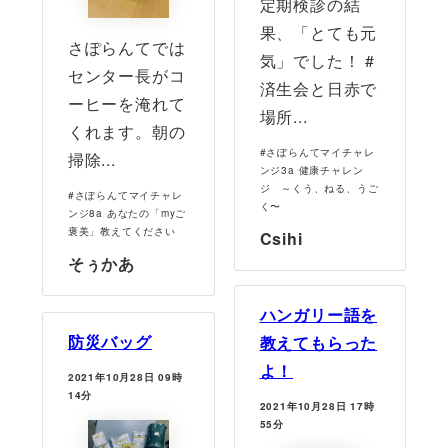
定期検診の結
果、「とても元
さぽらんてでは
気」でした！ #
センター長がコ
済生会と日赤で
ーヒーを淹れて
場所...
くれます。朝の
#さぽらんてマイチャレ
掃除...
ンジ3a 健康チャレン
ジ ～くう、ねる、うご
#さぽらんてマイチャレ
く〜
ンジ8a あなたの「myご
褒美」教えてください
Csihi
そぅかあ
ハンガリー語を
防災バッグ
教えてもらった
よ！
2021年10月28日 09時
14分
2021年10月28日 17時
55分