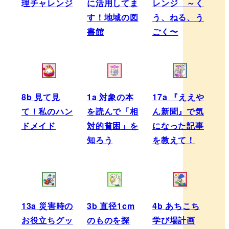
理チャレンジ
に活用してま
レンジ ～く
す！地域の図
う、ねる、う
書館
ごく〜
8b 見て見
1a 対象の本
17a 『ええや
て！私のハン
を読んで「相
ん新聞』で気
ドメイド
対的貧困」を
になった記事
知ろう
を教えて！
13a 災害時の
3b 直径1cm
4b あちこち
お役立ちグッ
のものを探
学び場計画