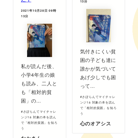
13分
2021年10月28日 09時
13分
気付きにくい貧
困の子ども達に
私が読んだ後、
誰かが気づいて
小学4年生の娘
あげ少しでも困
も読み、二人と
って...
も「相対的貧
#さぽらんてマイチャレ
困」の...
ンジ1a 対象の本を読ん
で「相対的貧困」を知ろ
#さぽらんてマイチャレ
う
ンジ1a 対象の本を読ん
心のオアシス
で「相対的貧困」を知ろ
う