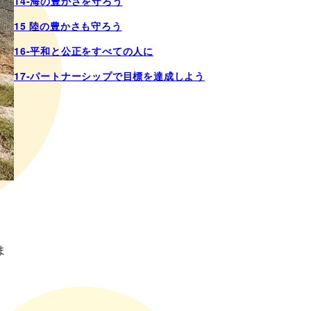
14-海の豊かさを守ろう
15 陸の豊かさも守ろう
16-平和と公正をすべての人に
17-パートナーシップで目標を達成しよう
ま