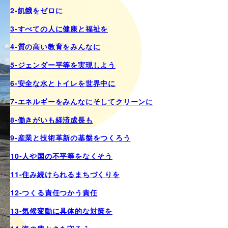
2-飢餓をゼロに
3-すべての人に健康と福祉を
4-質の高い教育をみんなに
5-ジェンダー平等を実現しよう
6-安全な水とトイレを世界中に
7-エネルギーをみんなにそしてクリーンに
8-働きがいも経済成長も
9-産業と技術革新の基盤をつくろう
10-人や国の不平等をなくそう
11-住み続けられるまちづくりを
12-つくる責任つかう責任
13-気候変動に具体的な対策を