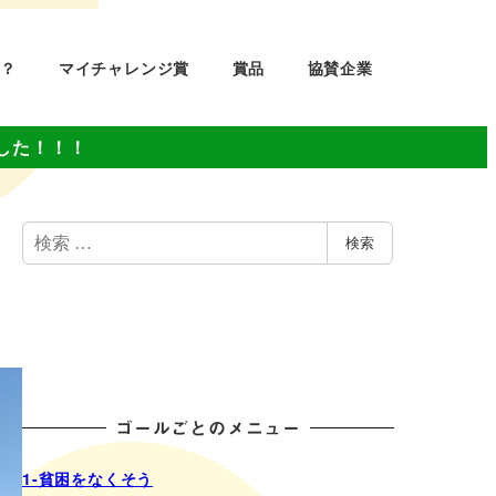
？
マイチャレンジ賞
賞品
協賛企業
した！！！
検
検索
索
ゴールごとのメニュー
1-貧困をなくそう