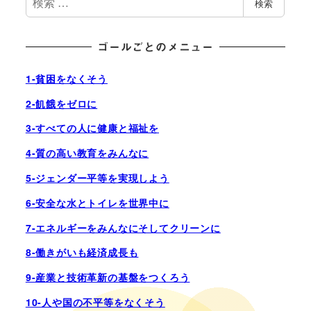
検索
索
ゴールごとのメニュー
1-貧困をなくそう
2-飢餓をゼロに
3-すべての人に健康と福祉を
4-質の高い教育をみんなに
5-ジェンダー平等を実現しよう
6-安全な水とトイレを世界中に
7-エネルギーをみんなにそしてクリーンに
8-働きがいも経済成長も
9-産業と技術革新の基盤をつくろう
10-人や国の不平等をなくそう