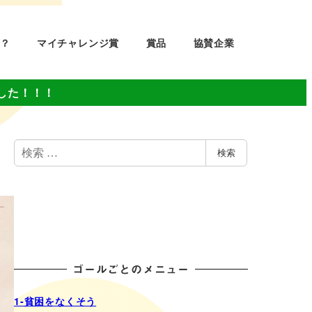
？
マイチャレンジ賞
賞品
協賛企業
した！！！
検
検索
索
ゴールごとのメニュー
1-貧困をなくそう