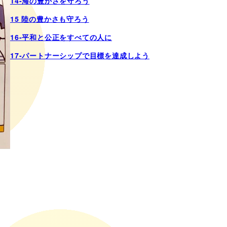
14-海の豊かさを守ろう
15 陸の豊かさも守ろう
16-平和と公正をすべての人に
17-パートナーシップで目標を達成しよう