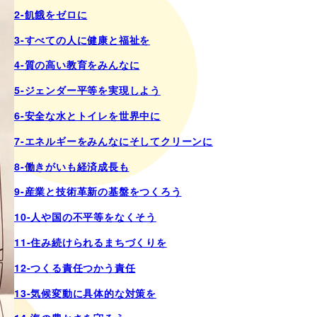
2-飢餓をゼロに
3-すべての人に健康と福祉を
4-質の高い教育をみんなに
5-ジェンダー平等を実現しよう
6-安全な水とトイレを世界中に
7-エネルギーをみんなにそしてクリーンに
8-働きがいも経済成長も
9-産業と技術革新の基盤をつくろう
10-人や国の不平等をなくそう
11-住み続けられるまちづくりを
12-つくる責任つかう責任
13-気候変動に具体的な対策を