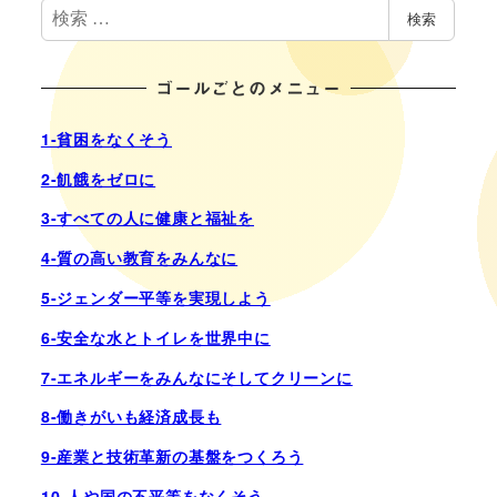
検
検索
索
ゴールごとのメニュー
1-貧困をなくそう
2-飢餓をゼロに
3-すべての人に健康と福祉を
4-質の高い教育をみんなに
5-ジェンダー平等を実現しよう
6-安全な水とトイレを世界中に
7-エネルギーをみんなにそしてクリーンに
8-働きがいも経済成長も
9-産業と技術革新の基盤をつくろう
10-人や国の不平等をなくそう