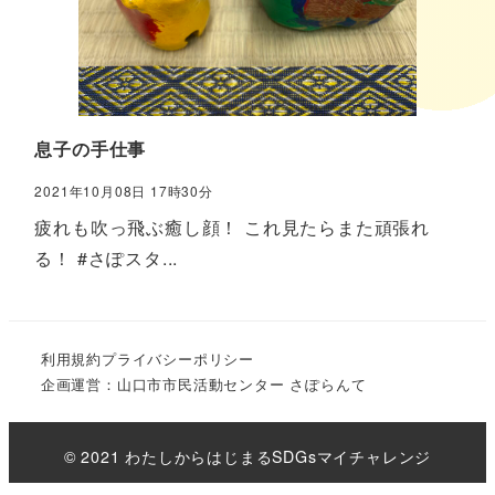
息子の手仕事
2021年10月08日 17時30分
疲れも吹っ飛ぶ癒し顔！ これ見たらまた頑張れ
る！ #さぽスタ...
利用規約
プライバシーポリシー
企画運営：山口市市民活動センター さぽらんて
© 2021 わたしからはじまるSDGsマイチャレンジ